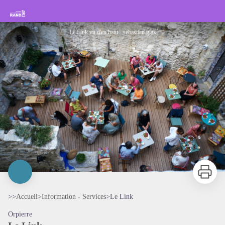
Le Link
Rando Sisteron Buëch Baronnies Provençales
Le Link vu d'en haut - sébastien glaz
Imprimer
>>
Accueil
>
Information - Services
>
Le Link
Orpierre