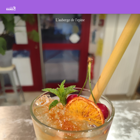
Bar de l'Auberge de l'Épine
Rando Sisteron Buëch Baronnies Provençales
L'auberge de l'epine