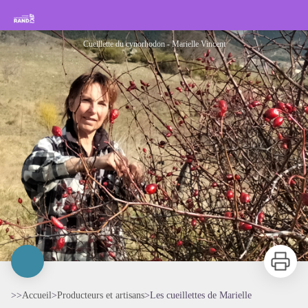
Les cueillettes de Marielle
Rando Sisteron Buëch Baronnies Provençales
Cueillette du cynorhodon - Marielle Vincent
Imprimer
>>
Accueil
>
Producteurs et artisans
>
Les cueillettes de Marielle