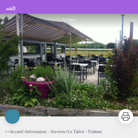
Le Talicé - Traiteur
Rando Sisteron Buëch Baronnies Provençales
Le Talicé
Imprimer
>>
Accueil
>
Information - Services
>
Le Talicé - Traiteur