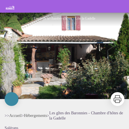
Les gîtes des Baronnies - Chambre d'hôtes de la Gadelle
Rando Sisteron Buëch Baronnies Provençales
Entrée de la chambre d'hôtes - Gîte la Gadelle
Imprimer
Les gîtes des Baronnies - Chambre d'hôtes de
>>
Accueil
>
Hébergements
>
la Gadelle
Salérans