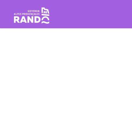
Escursione Sisteron Buëch Baro