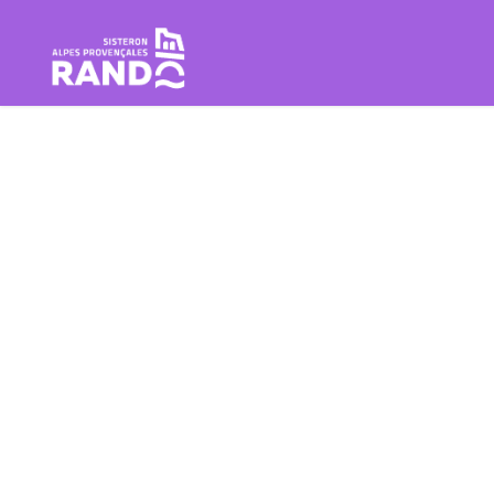
Escursione Sisteron Buëch Baro