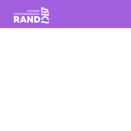
Escursione Sisteron Buëch Baro