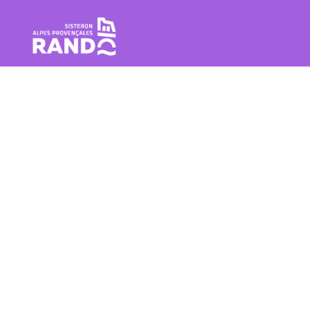
Escursione Sisteron Buëch Baro