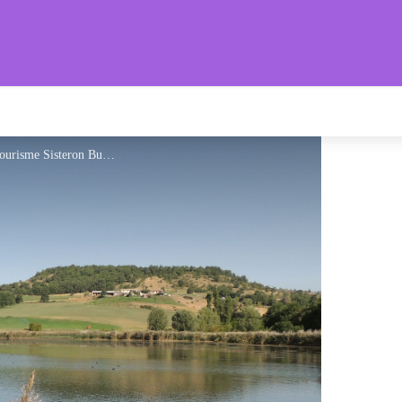
n Buëch Baronnies Provençales
Au bord du lac de Mison - Office de Tourisme Sisteron Buëch