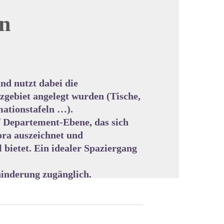
on
cture in full screen
nd nutzt dabei die
zgebiet angelegt wurden (Tische,
mationstafeln …).
f Departement-Ebene, das sich
ora auszeichnet und
 bietet. Ein idealer Spaziergang
hinderung zugänglich.