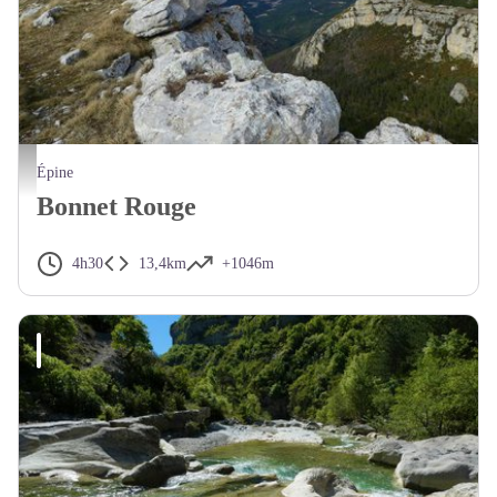
Sommet du Bonnet Rouge - CCSB
Épine
Bonnet Rouge
4h30
13,4km
+1046m