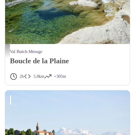
Belles piscines naturelles - CCSB
Val Buëch-Méouge
Boucle de la Plaine
2h
5,8km
+305m