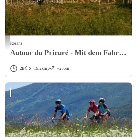
Au coeur des Baronnies Provençales - CCSB
Rosans
Autour du Prieuré - Mit dem Fahrrad rund um das Priorat
2h
19,2km
+286m