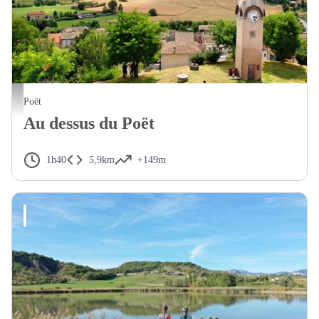
Village du Poët - CCSB
Poët
Au dessus du Poët
1h40
5,9km
+149m