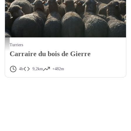
Nombreuses zones de pâturage en chemin - Office de Tourisme La Motte du Caire
Turriers
Carraire du bois de Gierre
4h
9,2km
+482m