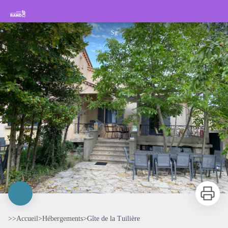
Gîte de la Tuilière
Rando Sisteron Buëch Baronnies Provençales
Sg
Imprimer
>>
Accueil
>
Hébergements
>
Gîte de la Tuilière